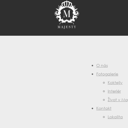
O nás
Fotogalerie
Koktejly
Interiér
Život v Ma
Kontakt
Lokalita