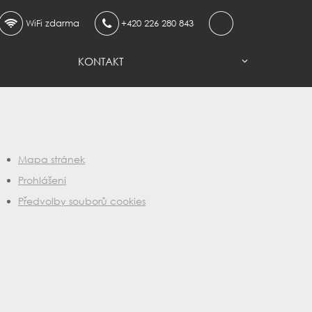
WiFi zdarma
+420 226 280 843
KONTAKT
Mapa stránek
Prohlášení
Předvolby souborů cookies